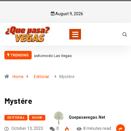
August 9, 2026
TRENDING
Komodo Las Vegas
Home
Editorial
Mystére
Mystére
Quepasavegas.net
EDITORIAL
SHOW
October 13, 2023
0
8 minutes read