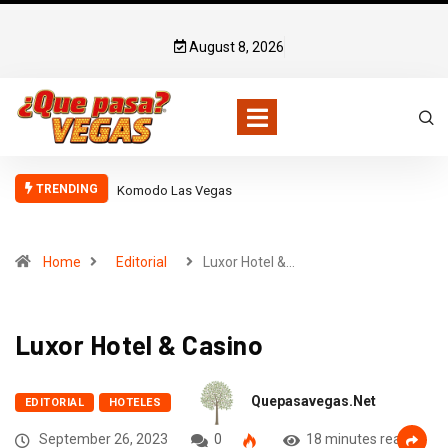
August 8, 2026
TRENDING
Komodo Las Vegas
Home
Editorial
Luxor Hotel &…
Luxor Hotel & Casino
Quepasavegas.net
EDITORIAL
HOTELES
September 26, 2023
0
18 minutes read